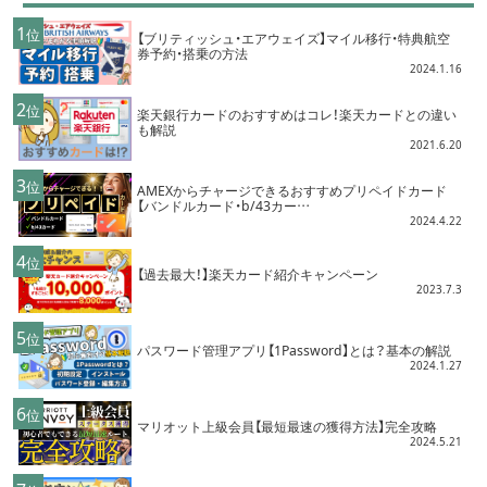
1
位
【ブリティッシュ・エアウェイズ】マイル移行・特典航空
券予約・搭乗の方法
2024.1.16
2
位
楽天銀行カードのおすすめはコレ！楽天カードとの違い
も解説
2021.6.20
3
位
AMEXからチャージできるおすすめプリペイドカード
【バンドルカード・b/43カー…
2024.4.22
4
位
【過去最大！】楽天カード紹介キャンペーン
2023.7.3
5
位
パスワード管理アプリ【1Password】とは？基本の解説
2024.1.27
6
位
マリオット上級会員【最短最速の獲得方法】完全攻略
2024.5.21