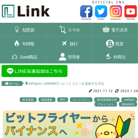
OFFICIAL SNS
知恵袋
スマホ
電子決済
旬情報
旅行
投資
Good商品
管理者
特商法
ホーム
bitFlyerからBINANCEへビットコインを送金する方法
2021.11.12
2023.1.24
暗号資産
仮想通貨
BTC
ビットコイン
暗号資産取引所
bitFlyer
アルトコイン
BINANCE