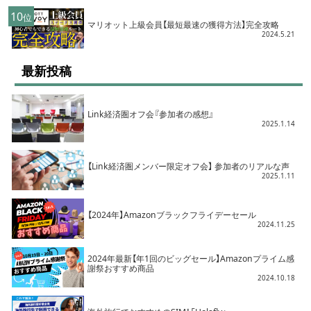
10
位
マリオット上級会員【最短最速の獲得方法】完全攻略
2024.5.21
最新投稿
Link経済圏オフ会『参加者の感想』
2025.1.14
【Link経済圏メンバー限定オフ会】 参加者のリアルな声
2025.1.11
【2024年】Amazonブラックフライデーセール
2024.11.25
2024年最新【年1回のビッグセール】Amazonプライム感
謝祭おすすめ商品
2024.10.18