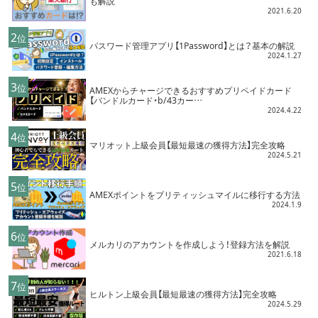
も解説
2021.6.20
2
位
パスワード管理アプリ【1Password】とは？基本の解説
2024.1.27
3
位
AMEXからチャージできるおすすめプリペイドカード
【バンドルカード・b/43カー…
2024.4.22
4
位
マリオット上級会員【最短最速の獲得方法】完全攻略
2024.5.21
5
位
AMEXポイントをブリティッシュマイルに移行する方法
2024.1.9
6
位
メルカリのアカウントを作成しよう！登録方法を解説
2021.6.18
7
位
ヒルトン上級会員【最短最速の獲得方法】完全攻略
2024.5.29