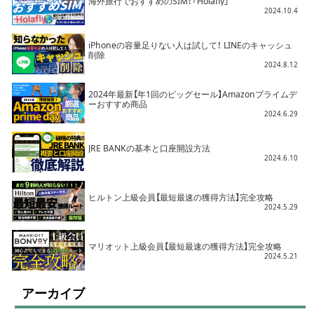
海外旅行でおすすめのSIM！「Holafly」
2024.10.4
iPhoneの容量足りない人は試して！ LINEのキャッシュ
削除
2024.8.12
2024年最新【年1回のビッグセール】Amazonプライムデ
ーおすすめ商品
2024.6.29
JRE BANKの基本と口座開設方法
2024.6.10
ヒルトン上級会員【最短最速の獲得方法】完全攻略
2024.5.29
マリオット上級会員【最短最速の獲得方法】完全攻略
2024.5.21
アーカイブ