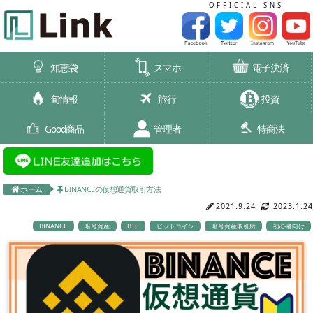
OFFICIAL SNS
知恵袋
スマホ
電子決済
旬情報
旅行
投資
Good商品
管理者
特商法
ホーム
BINANCEの仮想通貨取引方法
2021.9.24
2023.1.24
BINANCE
暗号資産
BTC
ビットコイン
暗号資産取引所
初心者向け