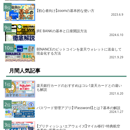
8
位
【初心者向け】zoomの基本的な使い方
2023.6.9
9
位
JRE BANKの基本と口座開設方法
2024.6.10
10
位
BINANCEのビットコインを楽天ウォレットに送金して
現金化する方法
2021.9.29
月間人気記事
1
位
楽天銀行カードのおすすめはコレ！楽天カードとの違い
も解説
2021.6.20
2
位
パスワード管理アプリ【1Password】とは？基本の解説
2024.1.27
3
位
【ブリティッシュ・エアウェイズ】マイル移行・特典航空
券予約・搭乗の方法