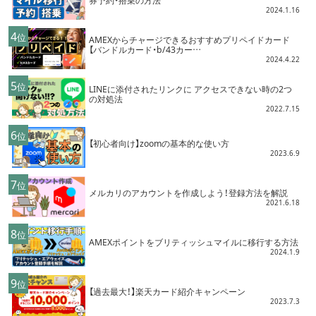
2024.1.16
4
位
AMEXからチャージできるおすすめプリペイドカード
【バンドルカード・b/43カー…
2024.4.22
5
位
LINEに添付されたリンクに アクセスできない時の2つ
の対処法
2022.7.15
6
位
【初心者向け】zoomの基本的な使い方
2023.6.9
7
位
メルカリのアカウントを作成しよう！登録方法を解説
2021.6.18
8
位
AMEXポイントをブリティッシュマイルに移行する方法
2024.1.9
9
位
【過去最大！】楽天カード紹介キャンペーン
2023.7.3