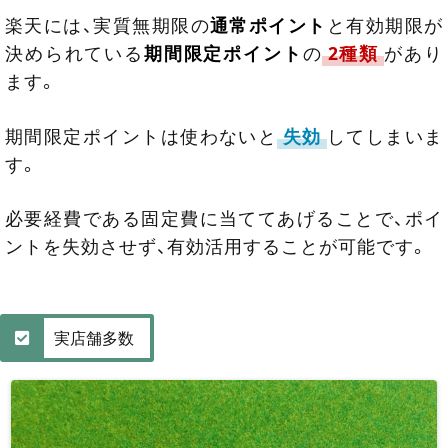
楽天には、実質無期限の
通常ポイント
と有効期限が
決められている
期間限定ポイント
の
2種類
があり
ます。
期間限定ポイントは使わないと
失効
してしまいま
す。
必要経費である固定費に当ててあげることで、ポイ
ントを失効させず、有効活用することが可能です。
実店舗多数