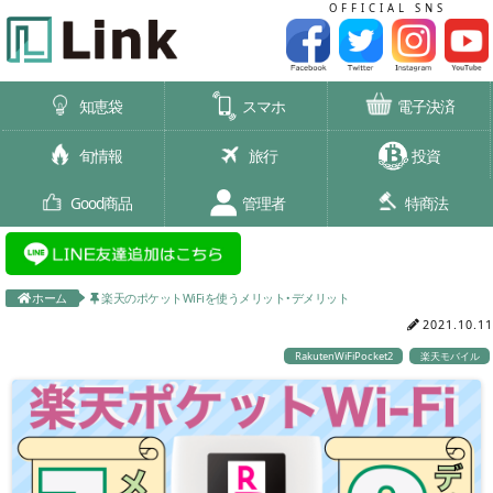
OFFICIAL SNS
知恵袋
スマホ
電子決済
旬情報
旅行
投資
Good商品
管理者
特商法
ホーム
楽天のポケットWiFiを使うメリット・デメリット
2021.10.11
RakutenWiFiPocket2
楽天モバイル