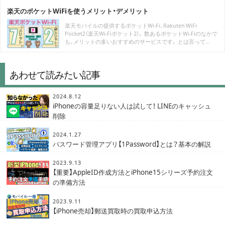
楽天のポケットWiFiを使うメリット・デメリット
楽天モバイルの提供するポケットWi-Fi、Rakuten WiFi
Pocket2（楽天Wi-Fiポケット2）。 数あるポケットWi-Fiのなかで
も、メリットの多いおすすめのサービスです。 とは言って...
あわせて読みたい記事
2024.8.12
iPhoneの容量足りない人は試して！ LINEのキャッシュ
削除
2024.1.27
パスワード管理アプリ【1Password】とは？基本の解説
2023.9.13
【重要】AppleID作成方法とiPhone15シリーズ予約注文
の準備方法
2023.9.11
【iPhone売却】郵送買取時の買取申込方法