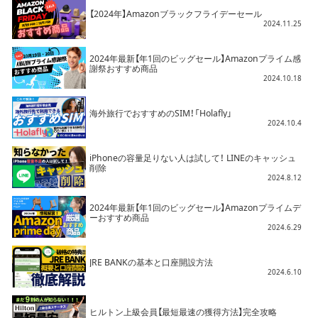
【2024年】Amazonブラックフライデーセール
2024.11.25
2024年最新【年1回のビッグセール】Amazonプライム感
謝祭おすすめ商品
2024.10.18
海外旅行でおすすめのSIM！「Holafly」
2024.10.4
iPhoneの容量足りない人は試して！ LINEのキャッシュ
削除
2024.8.12
2024年最新【年1回のビッグセール】Amazonプライムデ
ーおすすめ商品
2024.6.29
JRE BANKの基本と口座開設方法
2024.6.10
ヒルトン上級会員【最短最速の獲得方法】完全攻略