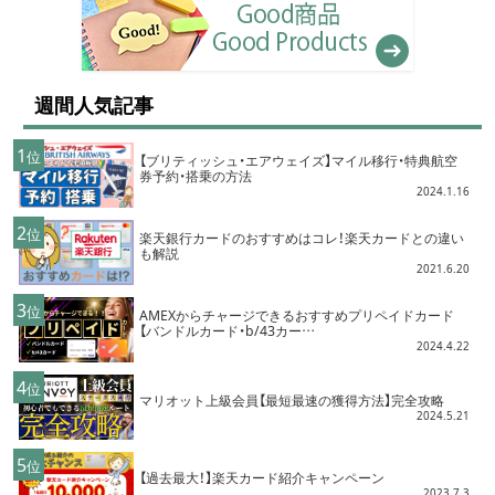
週間人気記事
1
位
【ブリティッシュ・エアウェイズ】マイル移行・特典航空
券予約・搭乗の方法
2024.1.16
2
位
楽天銀行カードのおすすめはコレ！楽天カードとの違い
も解説
2021.6.20
3
位
AMEXからチャージできるおすすめプリペイドカード
【バンドルカード・b/43カー…
2024.4.22
4
位
マリオット上級会員【最短最速の獲得方法】完全攻略
2024.5.21
5
位
【過去最大！】楽天カード紹介キャンペーン
2023.7.3