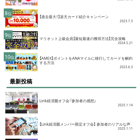
8
位
【過去最大！】楽天カード紹介キャンペーン
2023.7.3
9
位
マリオット上級会員【最短最速の獲得方法】完全攻略
2024.5.21
10
位
【AMEX】ポイントをANAマイルに移行してカードを解約
する方法
2023.6.3
最新投稿
Link経済圏オフ会『参加者の感想』
2025.1.14
【Link経済圏メンバー限定オフ会】 参加者のリアルな声
2025.1.11