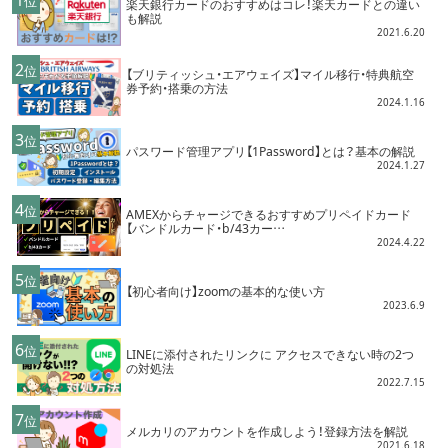
位
楽天銀行カードのおすすめはコレ！楽天カードとの違い
も解説
2021.6.20
2
位
【ブリティッシュ・エアウェイズ】マイル移行・特典航空
券予約・搭乗の方法
2024.1.16
3
位
パスワード管理アプリ【1Password】とは？基本の解説
2024.1.27
4
位
AMEXからチャージできるおすすめプリペイドカード
【バンドルカード・b/43カー…
2024.4.22
5
位
【初心者向け】zoomの基本的な使い方
2023.6.9
6
位
LINEに添付されたリンクに アクセスできない時の2つ
の対処法
2022.7.15
7
位
メルカリのアカウントを作成しよう！登録方法を解説
2021.6.18