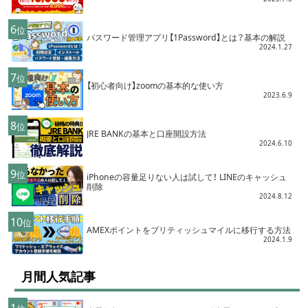
6
位
パスワード管理アプリ【1Password】とは？基本の解説
2024.1.27
7
位
【初心者向け】zoomの基本的な使い方
2023.6.9
8
位
JRE BANKの基本と口座開設方法
2024.6.10
9
位
iPhoneの容量足りない人は試して！ LINEのキャッシュ
削除
2024.8.12
10
位
AMEXポイントをブリティッシュマイルに移行する方法
2024.1.9
月間人気記事
1