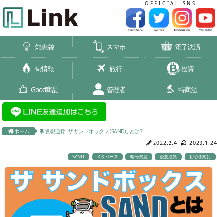
OFFICIAL SNS
知恵袋
スマホ
電子決済
旬情報
旅行
投資
Good商品
管理者
特商法
ホーム
仮想通貨「ザ サンドボックス（SAND）」とは!?
2022.2.4
2023.1.24
SAND
メタバース
暗号資産
仮想通貨
初心者向け